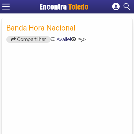
Encontra
Toledo
Cadastrar empresa
Fazer login
Banda Hora Nacional
Criar conta
Compartilhar
Avalie!
250