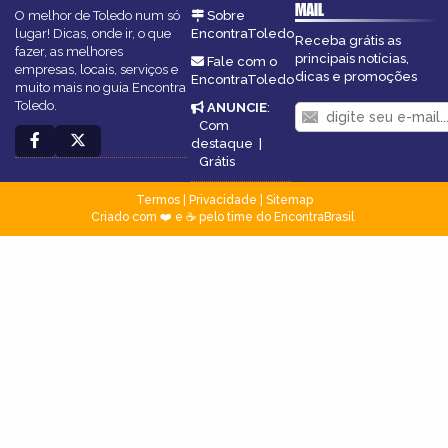
MAIL
O melhor de Toledo num só
Sobre
lugar! Dicas, onde ir, o que
EncontraToledo
Receba grátis as
fazer, as melhores
principais notícias,
Fale com o
empresas, locais, serviços e
dicas e promoções
EncontraToledo
muito mais no guia Encontra
Toledo.
ANUNCIE
:
Com
destaque
|
Grátis
Termos
|
Privacidade
|
Sitemap
Criado com ❤️ e ☕ pelo time do EncontraBrasil