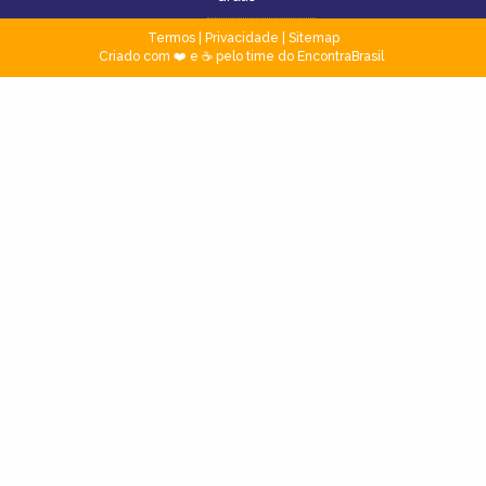
Termos
|
Privacidade
|
Sitemap
Criado com ❤️ e ☕ pelo time do EncontraBrasil