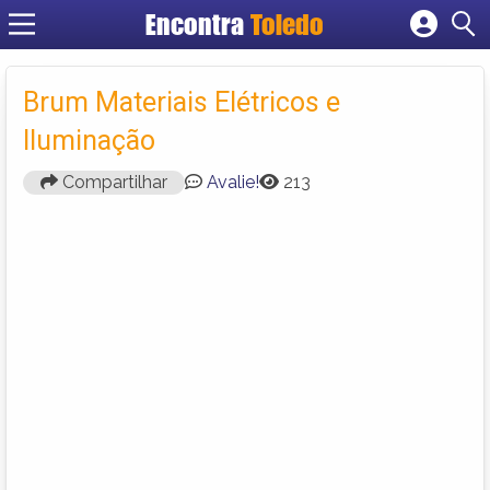
Encontra
Toledo
Cadastrar empresa
Fazer login
Brum Materiais Elétricos e
Criar conta
Iluminação
Compartilhar
Avalie!
213