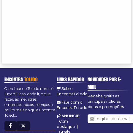
ENCONTRA
TOLEDO
LINKS RÁPIDOS
NOVIDADES POR E-
MAIL
O melhor de Toledo num só
Sobre
lugar! Dicas, onde ir, o que
EncontraToledo
Receba grátis as
fazer, as melhores
principais notícias,
Fale com o
empresas, locais, serviços e
dicas e promoções
EncontraToledo
muito mais no guia Encontra
Toledo.
ANUNCIE
:
Com
destaque
|
Grátis