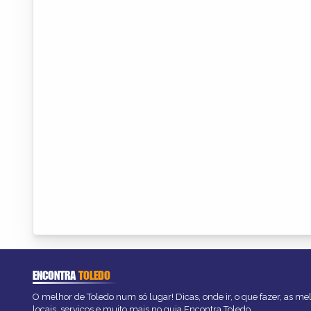
ENCONTRA
TOLEDO
O melhor de Toledo num só lugar! Dicas, onde ir, o que fazer, as m
locais, serviços e muito mais no guia Encontra Toledo.