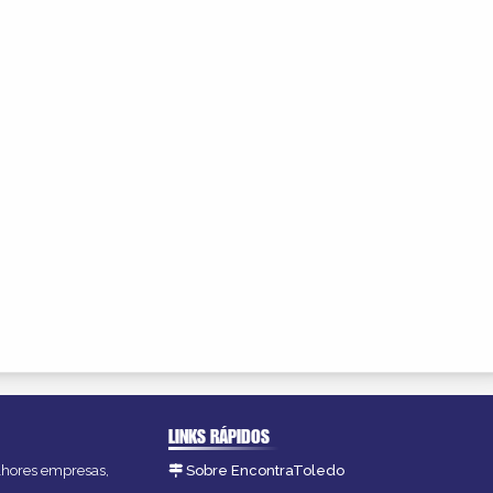
LINKS RÁPIDOS
elhores empresas,
Sobre EncontraToledo