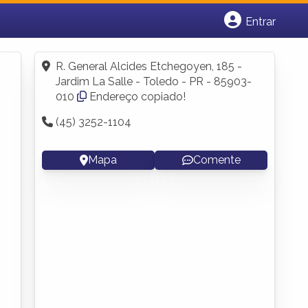
Entrar
Cadastrar empresa
Fazer login
R. General Alcides Etchegoyen, 185 -
Criar conta
Jardim La Salle - Toledo - PR - 85903-
010
Endereço copiado!
(45) 3252-1104
Mapa
Comente