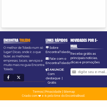
ENCONTRA
TOLEDO
LINKS RÁPIDOS
NOVIDADES POR E-
MAIL
O melhor de Toledo num só
Sobre
lugar! Dicas, onde ir, o que
EncontraToledo
Receba grátis as
fazer, as melhores
principais notícias,
Fale com o
empresas, locais, serviços e
dicas e promoções
EncontraToledo
muito mais no guia Encontra
Toledo.
ANUNCIE
:
Com
destaque
|
Grátis
Termos
|
Privacidade
|
Sitemap
Criado com ❤️ e ☕ pelo time do EncontraBrasil