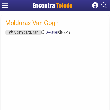
Encontra
Toledo
Cadastrar empresa
Fazer login
Molduras Van Gogh
Criar conta
Compartilhar
Avalie!
492