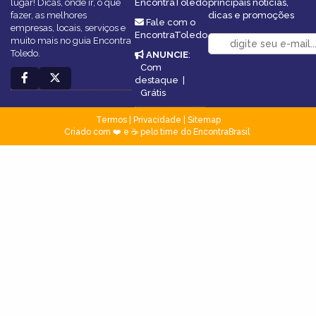
lugar! Dicas, onde ir, o que
EncontraToledo
principais notícias,
fazer, as melhores
dicas e promoções
Fale com o
empresas, locais, serviços e
EncontraToledo
muito mais no guia Encontra
Toledo.
ANUNCIE
:
Com
destaque
|
Grátis
Termos
|
Privacidade
|
Sitemap
Criado com ❤️ e ☕ pelo time do EncontraBrasil