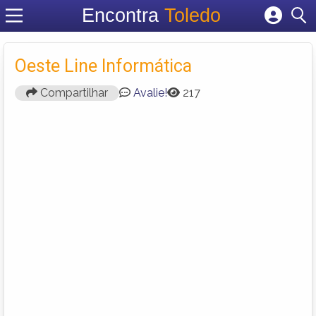
Encontra
Toledo
Cadastrar empresa
Fazer login
Oeste Line Informática
Criar conta
Compartilhar
Avalie!
217