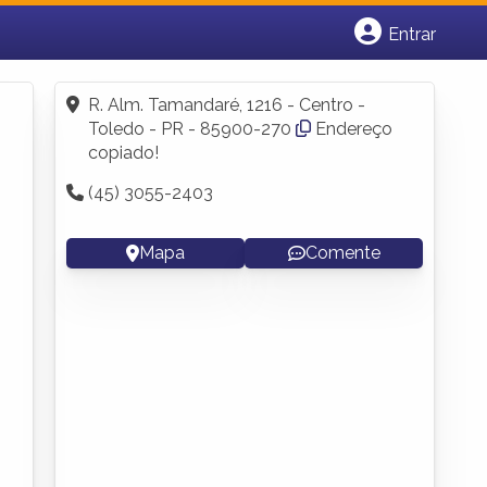
Entrar
Cadastrar empresa
Fazer login
R. Alm. Tamandaré, 1216 - Centro -
Criar conta
Toledo - PR - 85900-270
Endereço
copiado!
(45) 3055-2403
Mapa
Comente