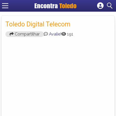
Encontra
Toledo
Cadastrar empresa
Fazer login
Toledo Digital Telecom
Criar conta
Compartilhar
Avalie!
191