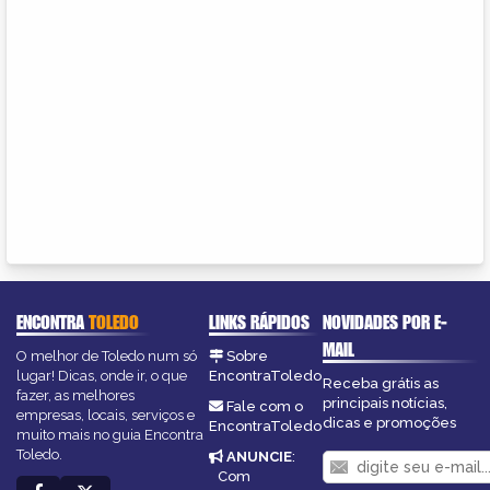
ENCONTRA
TOLEDO
LINKS RÁPIDOS
NOVIDADES POR E-
MAIL
O melhor de Toledo num só
Sobre
lugar! Dicas, onde ir, o que
EncontraToledo
Receba grátis as
fazer, as melhores
principais notícias,
Fale com o
empresas, locais, serviços e
dicas e promoções
EncontraToledo
muito mais no guia Encontra
Toledo.
ANUNCIE
:
Com