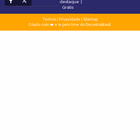
destaque
|
Grátis
Termos
|
Privacidade
|
Sitemap
Criado com ❤️ e ☕ pelo time do EncontraBrasil