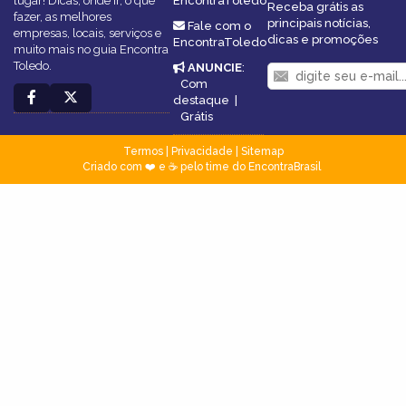
lugar! Dicas, onde ir, o que
EncontraToledo
Receba grátis as
fazer, as melhores
principais notícias,
Fale com o
empresas, locais, serviços e
dicas e promoções
EncontraToledo
muito mais no guia Encontra
Toledo.
ANUNCIE
:
Com
destaque
|
Grátis
Termos
|
Privacidade
|
Sitemap
Criado com ❤️ e ☕ pelo time do EncontraBrasil