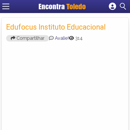
Encontra
Toledo
Cadastrar empresa
Fazer login
Edufocus Instituto Educacional
Criar conta
Compartilhar
Avalie!
314