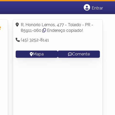
Entrar
Cadastrar empresa
Fazer login
R. Honório Lemos, 477 - Toledo - PR -
e
Criar conta
85911-060
Endereço copiado!
(45) 3252-8141
Mapa
Comente