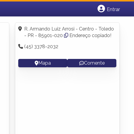
Entrar
Cadastrar empresa
Fazer login
R. Armando Luiz Arrosi - Centro - Toledo
Criar conta
- PR - 85901-020
Endereço copiado!
(45) 3378-2032
Mapa
Comente