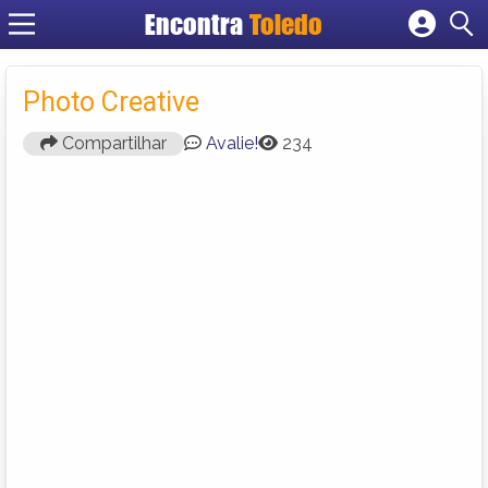
Encontra
Toledo
Cadastrar empresa
Fazer login
Photo Creative
Criar conta
Compartilhar
Avalie!
234