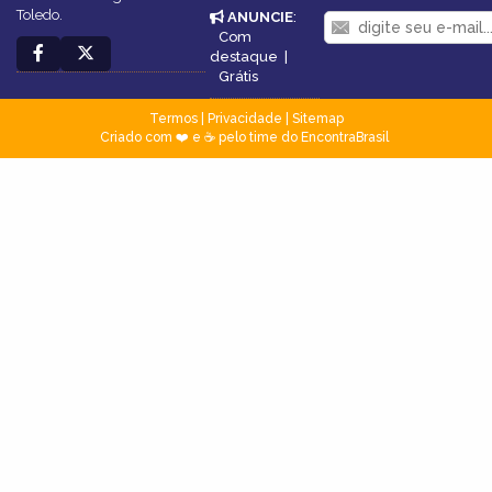
Toledo.
ANUNCIE
:
Com
destaque
|
Grátis
Termos
|
Privacidade
|
Sitemap
Criado com ❤️ e ☕ pelo time do EncontraBrasil