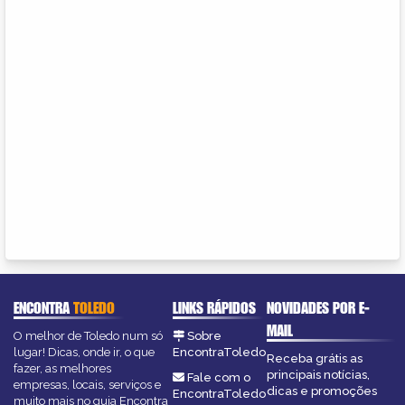
ENCONTRA
TOLEDO
LINKS RÁPIDOS
NOVIDADES POR E-
MAIL
O melhor de Toledo num só
Sobre
lugar! Dicas, onde ir, o que
EncontraToledo
Receba grátis as
fazer, as melhores
principais notícias,
Fale com o
empresas, locais, serviços e
dicas e promoções
EncontraToledo
muito mais no guia Encontra